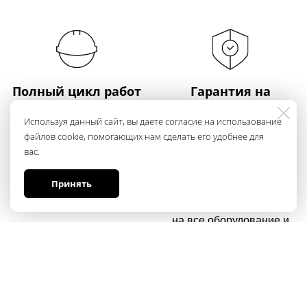
Полный цикл работ
Гарантия на
оборудование и
Мы выполняем весь цикл
Используя данный сайт, вы даете согласие на использование
работы
файлов cookie, помогающих нам сделать его удобнее для
работ: от проектирования
вас.
до программирования и
Мы официальные дилеры
настройки
более чем 90 брендов и
Принять
предоставляем гарантию
на все оборудование и
работы